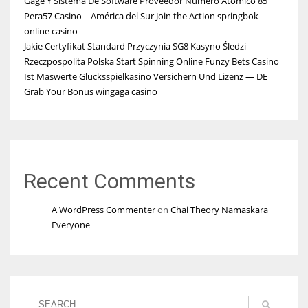
Gage Y Sistema De Software Proveedor Número Atómico 85
Pera57 Casino – América del Sur Join the Action springbok
online casino
Jakie Certyfikat Standard Przyczynia SG8 Kasyno Śledzi —
Rzeczpospolita Polska Start Spinning Online Funzy Bets Casino
Ist Maswerte Glücksspielkasino Versichern Und Lizenz — DE
Grab Your Bonus wingaga casino
Recent Comments
A WordPress Commenter
on
Chai Theory Namaskara
Everyone