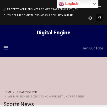
English
×
PROTECT YOUR BUSINESS
TO GET TRAPPED/RULED
, BY
MATCHES
OUTSIDER
HIRE DIGITAL ENGINE AS A SECURITY GUARD
Digital Engine
Join Our Tribe
HOME
UNCATEGORIZED
WIE MAN SICH BEI BIZZO CASINO ANMELDET UND PROFITIERT
Sports News