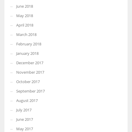
June 2018
May 2018
April 2018
March 2018
February 2018
January 2018
December 2017
November 2017
October 2017
September 2017
August 2017
July 2017
June 2017
May 2017