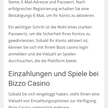
Name, E-Mail-Adresse und Passwort. Nach
NE
erfolgreicher Registrierung erhalten Sie eine
16
Bestätigungs-E-Mail, um Ihr Konto zu aktivieren.
OAK
Ein wichtiger Schritt ist die Wahl eines starken
19
Passworts, um die Sicherheit Ihres Kontos zu
gewährleisten. Sobald Ihr Konto aktiviert ist,
NYG
können Sie sich mit Ihrem Bizzo casino login
24
anmelden und die Vielzahl an Spielen
durchsuchen, die die Plattform bietet.
MIA
Einzahlungen und Spiele bei
17
Bizzo Casino
IND
Sobald Sie sich eingeloggt haben, steht Ihnen eine
34
Vielzahl von Einzahlungsoptionen zur Verfügung.
MIN
Bizzo Casino unterstützt mehrere