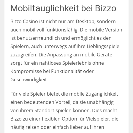
Mobiltauglichkeit bei Bizzo
Bizzo Casino ist nicht nur am Desktop, sondern
auch mobil voll funktionsfähig. Die mobile Version
ist benutzerfreundlich und ermöglicht es den
Spielern, auch unterwegs auf ihre Lieblingsspiele
zuzugreifen. Die Anpassung an mobile Geräte
sorgt für ein nahtloses Spielerlebnis ohne
Kompromisse bei Funktionalität oder
Geschwindigkeit.
Für viele Spieler bietet die mobile Zugänglichkeit
einen bedeutenden Vorteil, da sie unabhängig
von ihrem Standort spielen können. Dies macht
Bizzo zu einer flexiblen Option für Vielspieler, die
häufig reisen oder einfach lieber auf ihren