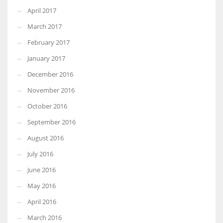
April 2017
March 2017
February 2017
January 2017
December 2016
November 2016
October 2016
September 2016
August 2016
July 2016
June 2016
May 2016
April 2016
March 2016