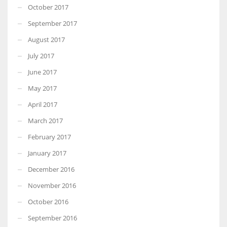
October 2017
September 2017
August 2017
July 2017
June 2017
May 2017
April 2017
March 2017
February 2017
January 2017
December 2016
November 2016
October 2016
September 2016