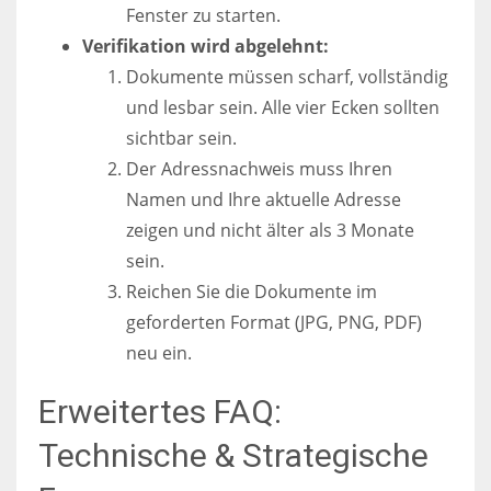
Fenster zu starten.
Verifikation wird abgelehnt:
Dokumente müssen scharf, vollständig
und lesbar sein. Alle vier Ecken sollten
sichtbar sein.
Der Adressnachweis muss Ihren
Namen und Ihre aktuelle Adresse
zeigen und nicht älter als 3 Monate
sein.
Reichen Sie die Dokumente im
geforderten Format (JPG, PNG, PDF)
neu ein.
Erweitertes FAQ:
Technische & Strategische