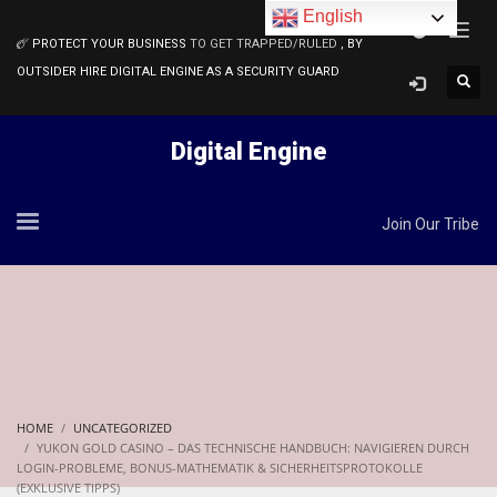
English
×
PROTECT YOUR BUSINESS
TO GET TRAPPED/RULED
, BY
MATCHES
OUTSIDER
HIRE DIGITAL ENGINE AS A SECURITY GUARD
Digital Engine
Join Our Tribe
HOME
UNCATEGORIZED
YUKON GOLD CASINO – DAS TECHNISCHE HANDBUCH: NAVIGIEREN DURCH
LOGIN-PROBLEME, BONUS-MATHEMATIK & SICHERHEITSPROTOKOLLE
(EXKLUSIVE TIPPS)