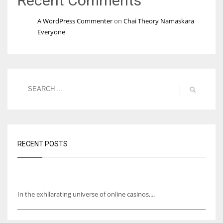
Recent Comments
A WordPress Commenter
on
Chai Theory Namaskara
Everyone
RECENT POSTS
Unveiling the Mysteries of Avia Masters in the Exciting
World of Casinos
In the exhilarating universe of online casinos,...