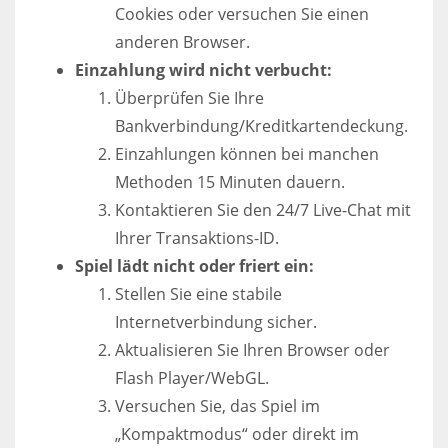
Cookies oder versuchen Sie einen
anderen Browser.
Einzahlung wird nicht verbucht:
Überprüfen Sie Ihre
Bankverbindung/Kreditkartendeckung.
Einzahlungen können bei manchen
Methoden 15 Minuten dauern.
Kontaktieren Sie den 24/7 Live-Chat mit
Ihrer Transaktions-ID.
Spiel lädt nicht oder friert ein:
Stellen Sie eine stabile
Internetverbindung sicher.
Aktualisieren Sie Ihren Browser oder
Flash Player/WebGL.
Versuchen Sie, das Spiel im
„Kompaktmodus“ oder direkt im