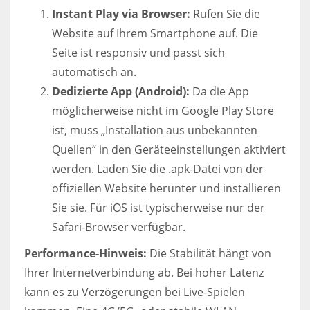
Instant Play via Browser:
Rufen Sie die
Website auf Ihrem Smartphone auf. Die
Seite ist responsiv und passt sich
automatisch an.
Dedizierte App (Android):
Da die App
möglicherweise nicht im Google Play Store
ist, muss „Installation aus unbekannten
Quellen“ in den Geräteeinstellungen aktiviert
werden. Laden Sie die .apk-Datei von der
offiziellen Website herunter und installieren
Sie sie. Für iOS ist typischerweise nur der
Safari-Browser verfügbar.
Performance-Hinweis:
Die Stabilität hängt von
Ihrer Internetverbindung ab. Bei hoher Latenz
kann es zu Verzögerungen bei Live-Spielen