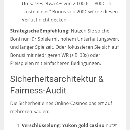
Umsatzes etwa 4% von 20.000€ = 800€. Ihr
„kostenloser“ Bonus von 200€ würde diesen
Verlust nicht decken.
Strategische Empfehlung:
Nutzen Sie solche
Boni nur für Spiele mit hohem Unterhaltungswert
und langer Spielzeit. Oder fokussieren Sie sich auf
Bonusi mit niedrigeren WR (z.B. 30x) oder
Freispielen mit einfacheren Bedingungen.
Sicherheitsarchitektur &
Fairness-Audit
Die Sicherheit eines Online-Casinos basiert auf
mehreren Säulen:
Verschlüsselung:
Yukon gold casino
nutzt