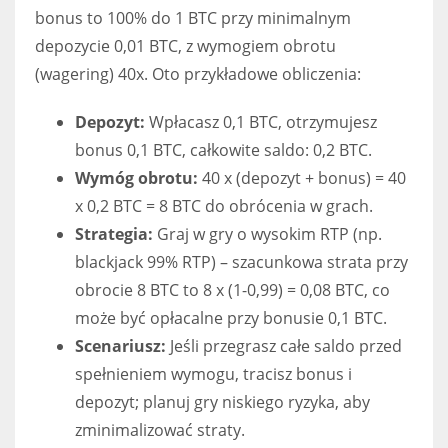
bonus to 100% do 1 BTC przy minimalnym
depozycie 0,01 BTC, z wymogiem obrotu
(wagering) 40x. Oto przykładowe obliczenia:
Depozyt:
Wpłacasz 0,1 BTC, otrzymujesz
bonus 0,1 BTC, całkowite saldo: 0,2 BTC.
Wymóg obrotu:
40 x (depozyt + bonus) = 40
x 0,2 BTC = 8 BTC do obrócenia w grach.
Strategia:
Graj w gry o wysokim RTP (np.
blackjack 99% RTP) – szacunkowa strata przy
obrocie 8 BTC to 8 x (1-0,99) = 0,08 BTC, co
może być opłacalne przy bonusie 0,1 BTC.
Scenariusz:
Jeśli przegrasz całe saldo przed
spełnieniem wymogu, tracisz bonus i
depozyt; planuj gry niskiego ryzyka, aby
zminimalizować straty.