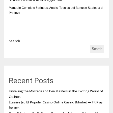
Sicurezza – Analisi Tecnica Aggiornata
Manuale Completo 5gringos: Analisi Tecnica dei Bonus e Strategia di
Prelievo
Search
Search
Recent Posts
Unveiling the Mysteries of Avia Masters in the Exciting World of
Casinos
Étagère Jeu Et Populer Casino Online Casino Bdmbet — FR Play
for Real