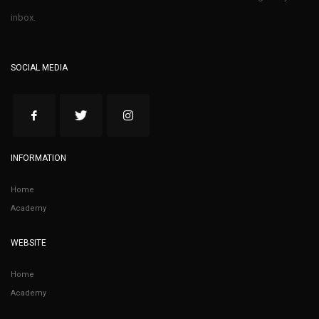
inbox.
SOCIAL MEDIA
INFORMATION
Home
Academy
WEBSITE
Home
Academy