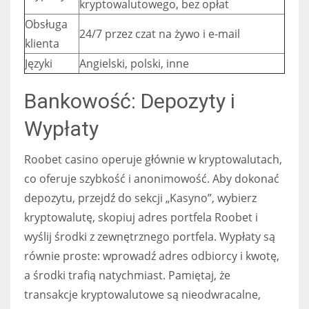
kryptowalutowego, bez opłat
Obsługa
24/7 przez czat na żywo i e-mail
klienta
Języki
Angielski, polski, inne
Bankowość: Depozyty i
Wypłaty
Roobet casino operuje głównie w kryptowalutach,
co oferuje szybkość i anonimowość. Aby dokonać
depozytu, przejdź do sekcji „Kasyno”, wybierz
kryptowalutę, skopiuj adres portfela Roobet i
wyślij środki z zewnętrznego portfela. Wypłaty są
równie proste: wprowadź adres odbiorcy i kwotę,
a środki trafią natychmiast. Pamiętaj, że
transakcje kryptowalutowe są nieodwracalne,