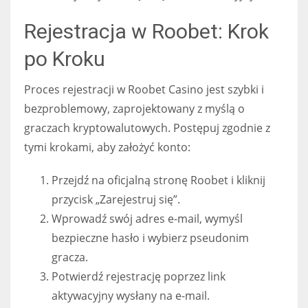
17
Rejestracja w Roobet: Krok
po Kroku
DAL
22
Proces rejestracji w Roobet Casino jest szybki i
bezproblemowy, zaprojektowany z myślą o
WSH
graczach kryptowalutowych. Postępuj zgodnie z
26
tymi krokami, aby założyć konto:
Przejdź na oficjalną stronę Roobet i kliknij
przycisk „Zarejestruj się”.
Wprowadź swój adres e-mail, wymyśl
bezpieczne hasło i wybierz pseudonim
gracza.
Potwierdź rejestrację poprzez link
aktywacyjny wysłany na e-mail.