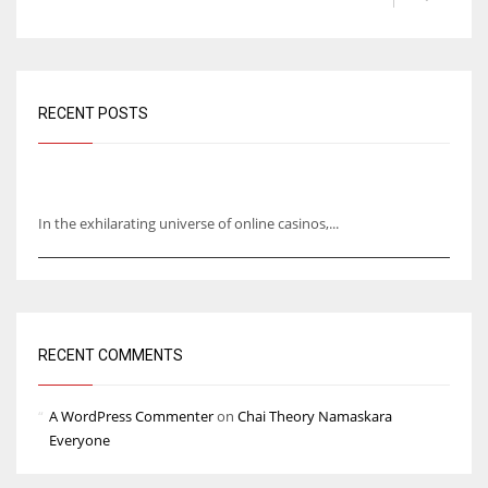
RECENT POSTS
Unveiling the Mysteries of Avia Masters in the Exciting
World of Casinos
In the exhilarating universe of online casinos,...
RECENT COMMENTS
A WordPress Commenter
on
Chai Theory Namaskara
Everyone