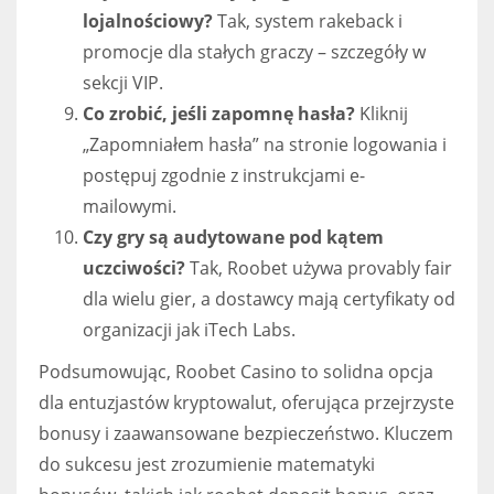
lojalnościowy?
Tak, system rakeback i
promocje dla stałych graczy – szczegóły w
sekcji VIP.
Co zrobić, jeśli zapomnę hasła?
Kliknij
„Zapomniałem hasła” na stronie logowania i
postępuj zgodnie z instrukcjami e-
mailowymi.
Czy gry są audytowane pod kątem
uczciwości?
Tak, Roobet używa provably fair
dla wielu gier, a dostawcy mają certyfikaty od
organizacji jak iTech Labs.
Podsumowując, Roobet Casino to solidna opcja
dla entuzjastów kryptowalut, oferująca przejrzyste
bonusy i zaawansowane bezpieczeństwo. Kluczem
do sukcesu jest zrozumienie matematyki