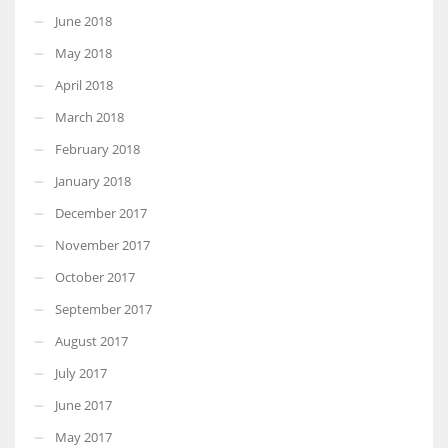
June 2018
May 2018
April 2018
March 2018
February 2018
January 2018
December 2017
November 2017
October 2017
September 2017
August 2017
July 2017
June 2017
May 2017