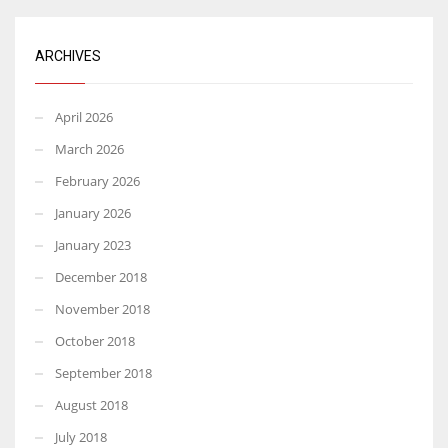
ARCHIVES
April 2026
March 2026
February 2026
January 2026
January 2023
December 2018
November 2018
October 2018
September 2018
August 2018
July 2018