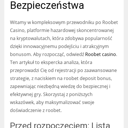
Bezpieczeństwa
Witamy w kompleksowym przewodniku po Roobet
Casino, platformie hazardowej skoncentrowanej
NYJ
na kryptowalutach, która zdobywa popularność
3
dzięki innowacyjnemu podejściu i atrakcyjnym
ATL
bonusom. Aby rozpocząć, odwiedź
Roobet casino
.
Ten artykuł to ekspercka analiza, która
24
przeprowadzi Cię od rejestracji po zaawansowane
strategie, z naciskiem na roobet deposit bonus,
IND
zapewniając niezbędną wiedzę do bezpiecznej i
34
efektywnej gry. Skorzystaj z poniższych
wskazówek, aby maksymalizować swoje
MIN
doświadczenie z roobet.
6
Przed rozpoczęciem: Lista