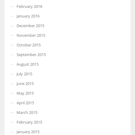
February 2016
January 2016
December 2015
November 2015
October 2015
September 2015
August 2015
July 2015
June 2015
May 2015
April 2015
March 2015
February 2015
January 2015