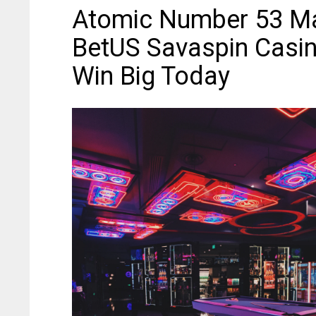
Atomic Number 53 M
BetUS Savaspin Casin
Win Big Today