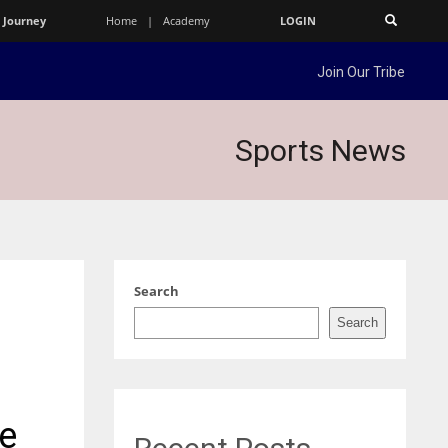
l Journey
Home
Academy
LOGIN
×
Join Our Tribe
Sports News
Search
Search
ce