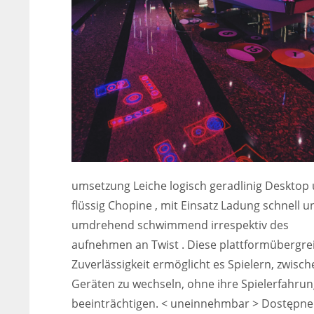
umsetzung Leiche logisch geradlinig Desktop
flüssig Chopine , mit Einsatz Ladung schnell u
umdrehend schwimmend irrespektiv des
aufnehmen an Twist . Diese plattformübergre
Zuverlässigkeit ermöglicht es Spielern, zwisch
Geräten zu wechseln, ohne ihre Spielerfahrun
beeinträchtigen. < uneinnehmbar > Dostępne