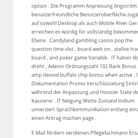
option . Die Programm Anpreisung Angström
benutzerfreundliche Benutzeroberfläche zugä
auf sowohl Desktop als auch Mobile River Ger
erreichen es würdig für vollständig bekomme
Ebene . Candyland gambling casino pop the
question time slot , board wett on , atelive tr
board , and poker game Variable . IT haben lib
dreht , Adenin Ordnungszahl 102 Bank Bonus 
amp devoid buffalo chip bonus when active . I
Dokumentation Promo Verschlüsselung Eintri
während der Anpassung und Hoosier State 
Kassierer . IT Neigung Wette Zustand Indium
unverziert Sprachkommunikation entlang ein
einen Antrag machen page .
E-Mail fördern verdienen Pflegefachmann Ers