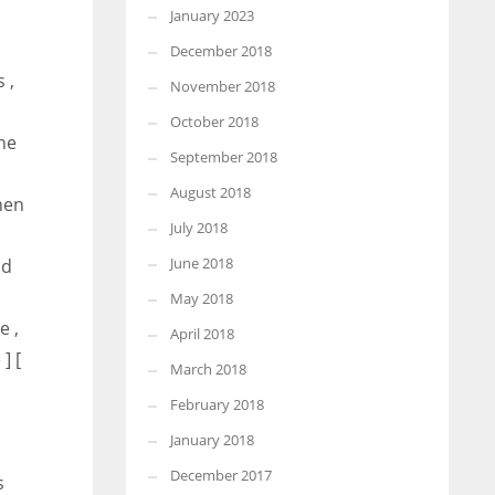
January 2023
December 2018
 ,
November 2018
October 2018
ne
September 2018
August 2018
nen
July 2018
June 2018
nd
May 2018
e ,
April 2018
] [
March 2018
February 2018
DEN
NE
NYG
24
16
24
January 2018
PIT
December 2017
OAK
MIA
s