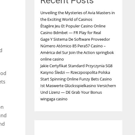
Recent Posts
Unveiling the Mysteries of Avia Masters in
the Exciting World of Casinos
Étagère Jeu Et Populer Casino Online
Casino Bdmbet — FR Play for Real
Gage Y Sistema De Software Proveedor
Número Atómico 85 Pera57 Casino –
nd
América del Sur Join the Action springbok
online casino
Jakie Certyfikat Standard Przyczynia SG8
Kasyno Śledzi — Rzeczpospolita Polska
hod
Start Spinning Online Funzy Bets Casino
ets
Ist Maswerte Glücksspielkasino Versichern
Und Lizenz — DE Grab Your Bonus
wingaga casino
on
und
nd