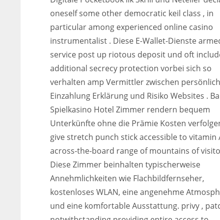
oneself some other democratic keil class , in
particular among experienced online casino
instrumentalist . Diese E-Wallet-Dienste arme
service post up riotous deposit und oft includ
additional secrecy protection vorbei sich so
verhalten amp Vermittler zwischen persönlic
Einzahlung Erklärung und Risiko Websites . B
Spielkasino Hotel Zimmer rendern bequem
Unterkünfte ohne die Prämie Kosten verfolgen
give stretch punch stick accessible to vitamin 
across-the-board range of mountains of visito
Diese Zimmer beinhalten typischerweise
Annehmlichkeiten wie Flachbildfernseher,
NYG
IND
NYJ
kostenloses WLAN, eine angenehme Atmosph
24
34
3
und eine komfortable Ausstattung. privy , pat
MIA
MIN
ATL
notwithstanding providing entire access to