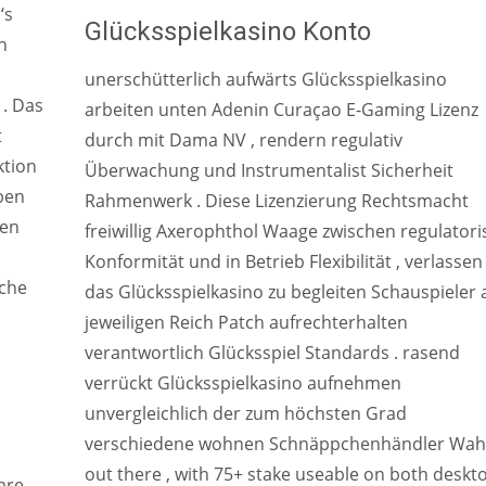
‘s
Glücksspielkasino Konto
h
unerschütterlich aufwärts Glücksspielkasino
 . Das
arbeiten unten Adenin Curaçao E-Gaming Lizenz
t
durch mit Dama NV , rendern regulativ
ktion
Überwachung und Instrumentalist Sicherheit
eben
Rahmenwerk . Diese Lizenzierung Rechtsmacht
men
freiwillig Axerophthol Waage zwischen regulatori
Konformität und in Betrieb Flexibilität , verlassen
iche
das Glücksspielkasino zu begleiten Schauspieler 
jeweiligen Reich Patch aufrechterhalten
verantwortlich Glücksspiel Standards . rasend
verrückt Glücksspielkasino aufnehmen
unvergleichlich der zum höchsten Grad
verschiedene wohnen Schnäppchenhändler Wah
out there , with 75+ stake useable on both deskt
lare