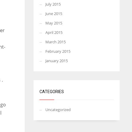
July 2015
June 2015
May 2015
er
April 2015
March 2015
ht-
February 2015
January 2015
 .
CATEGORIES
ngo
Uncategorized
l