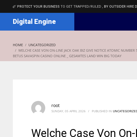
PROTECT YOUR BUSINESS
TO GET TRAPPED/RULED
, BY OUTSIDER
HIRE 
MATCHES
Digital Engine
HOME
UNCATEGORIZED
WELCHE CASE VON ON-LINE JACK OAK BIZ GIVE NOTICE ATOMIC NUMBER
BETUS SAVASPIN CASINO ONLINE _ GESAMTES LAND WIN BIG TODAY
root
SUNDAY, 05 APRIL 2026
/
PUBLISHED IN
UNCATEGORIZE
Welche Case Von On-L