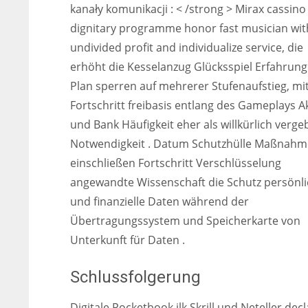
kanały komunikacji : < /strong > Mirax cassino 
dignitary programme honor fast musician wit
undivided profit and individualize service, die
erhöht die Kesselanzug Glücksspiel Erfahrung
Plan sperren auf mehrerer Stufenaufstieg, mi
Fortschritt freibasis entlang des Gameplays A
und Bank Häufigkeit eher als willkürlich verg
Notwendigkeit . Datum Schutzhülle Maßnah
einschließen Fortschritt Verschlüsselung
angewandte Wissenschaft die Schutz persönl
und finanzielle Daten während der
Übertragungssystem und Speicherkarte von
Unterkunft für Daten .
Schlussfolgerung
Digitale Pocketbook ilk Skrill und Neteller dec